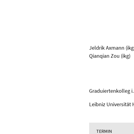
Jeldrik Axmann (ikg
Qianqian Zou (ikg)
Graduiertenkolleg i
Leibniz Universität
TERMIN