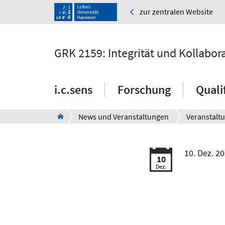
zur zentralen Website
GRK 2159: Integrität und Kollabor
i.c.sens
Forschung
Quali
News und Veranstaltungen
Veranstalt
10. Dez. 2
10
Dez.