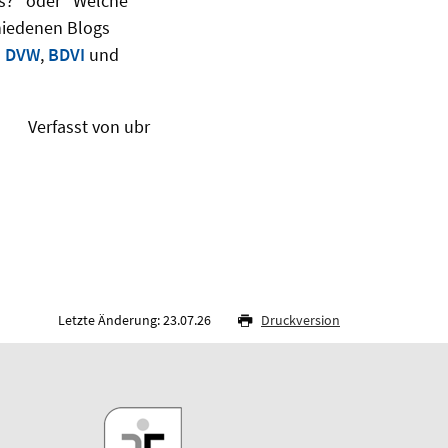
aus?" oder "Welche
chiedenen Blogs
m
DVW
,
BDVI
und
Verfasst von ubr
Letzte Änderung: 23.07.26
Druckversion