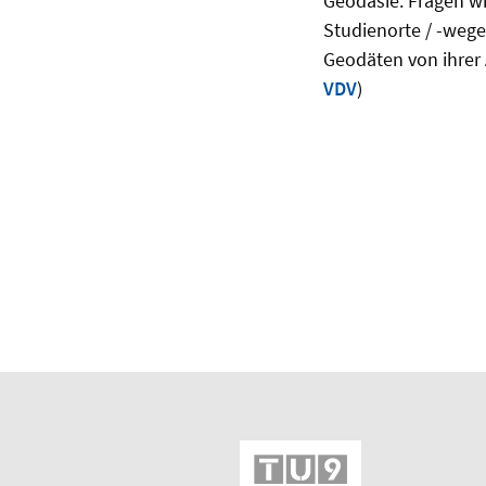
Geodäsie. Fragen wie
Studienorte / -wege
Geodäten von ihrer 
VDV
)